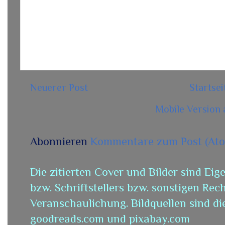
Neuerer Post
Startsei
Mobile Version 
Abonnieren
Kommentare zum Post (At
Die zitierten Cover und Bilder sind Eig
bzw. Schriftstellers bzw. sonstigen Re
Veranschaulichung. Bildquellen sind die
goodreads.com und pixabay.com