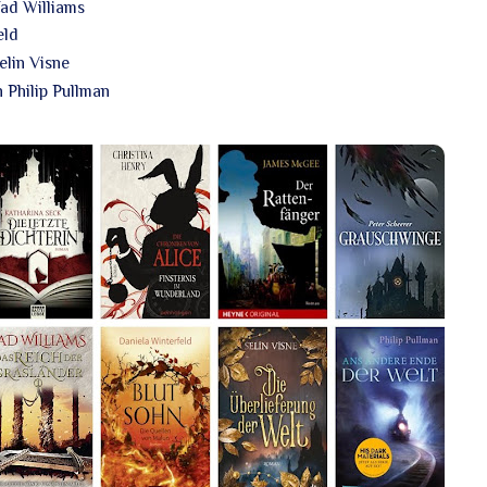
Tad Williams
eld
elin Visne
 Philip Pullman