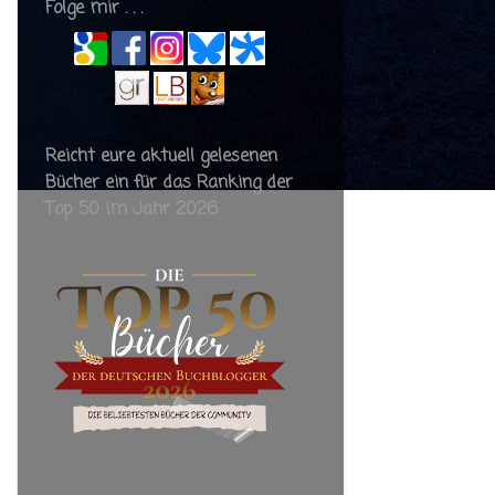
Folge mir . . .
Reicht eure aktuell gelesenen
Bücher ein für das Ranking der
Top 50 im Jahr 2026