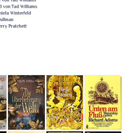
d von Tad Williams
iela Winterfeld
Pullman
rry Pratchett