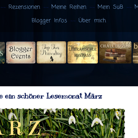
Rezensionen
Meine Reihen
Mein SuB
M
Blogger Infos
Über mich
e ein schöner Lesemonat März