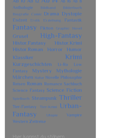
Ab 14
Ab 10
Ab 12
Ab 16
Ab 8
Anthologie
Bildband
Bilderbuch
Drama
Dystopie
Biografie
Comic
Endzeit
Fantastik
Erziehung
Erotik
Fantasy
Fiktion
Graphic Novel
High-Fantasy
Grusel
Histor.Fantasy
Histor.Krimi
Histor.Roman
Horror
Humor
Krimi
Klassiker
Kurzgeschichten
Li-Ro
Low
Mystery
Mythologie
Fantasy
Märchen
Novelle
Philosophie
Natur
Roman
Reisen
Romance
Sachbuch
Science Fiction
Science Fantasy
Thriller
Steampunk
Spielbuch
Urban-
Tier-Fantasy
Tier-Krimi
Fantasy
Vampire
Utopie
Western
Zeitreise
Hier kannst du stöbern