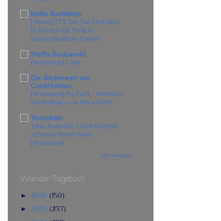
Mellis Buchleben
[Aktion] TTT Top Ten Thursday:
10 Bücher mit Titeln in
unterschiedliche Farben
Steffis Bookworld
[Rezension] Cash
Die Bücherwelt von
CorniHolmes
[Rezension] Pia Puck - Wirbel im
Wichtelhaus von Nora Hoch
Tintenhain
Tanja Kokoska: Guten Morgen,
schönes Wetter heute
[Rezension]
Alle anzeigen
Wander-Tagebuch
►
2026
(150)
►
2025
(237)