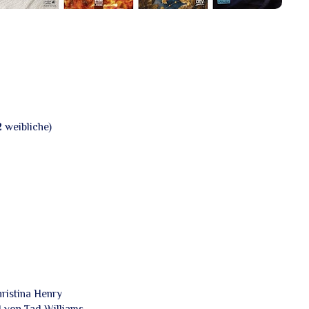
 weibliche)
ristina Henry
d von Tad Williams