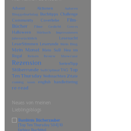
Advent
Aktionen
Autoren
Buchtipps
Challenge
Bloggeburtstag
Film-
Community
Coverliebe
Bücher
Filme
Gedicht
Genres
Halloween
Hörbuch
Impressionen
Lesenacht
Jahresrückblick
LeserStimmen
Leserunde
Mein Blog
Mein Monat
Mein SuB
Neu im
Regal
Reisen
Review Showcase
Rezension
SerienTipp
Stöberrunde
Top
TAG
SuBOptimal
Ten Thursday
Weihnachten
Zitate
english
handlettering
coming soon
re-read
Neues von meinen
Lieblingsblogs
Bambinis Bücherzauber
[Top Ten Thursday 504] 10
farbige Buchtitel