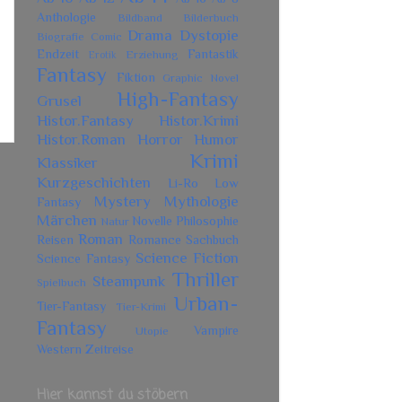
Anthologie
Bildband
Bilderbuch
Drama
Dystopie
Biografie
Comic
Endzeit
Fantastik
Erziehung
Erotik
Fantasy
Fiktion
Graphic Novel
High-Fantasy
Grusel
Histor.Fantasy
Histor.Krimi
Histor.Roman
Horror
Humor
Krimi
Klassiker
Kurzgeschichten
Li-Ro
Low
Mystery
Mythologie
Fantasy
Märchen
Novelle
Philosophie
Natur
Roman
Reisen
Romance
Sachbuch
Science Fiction
Science Fantasy
Thriller
Steampunk
Spielbuch
Urban-
Tier-Fantasy
Tier-Krimi
Fantasy
Vampire
Utopie
Western
Zeitreise
Hier kannst du stöbern