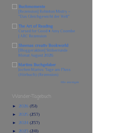
Buchmomente
[Rezension] Rohinton Mistry –
"Das Gleichgewicht der Welt"
The Art of Reading
Cursed for Good ♦ Amy Coombe
| ARC Rezension
Sheenas creativ Bookworld
[Bloggeraktion] Stöberrunde
Monat August 2026
Martins Buchgelaber
Jochen Mariss: Tage am Fluss
(Hörbuch) (Rezension)
Alle anzeigen
Wander-Tagebuch
►
2026
(151)
►
2025
(237)
►
2024
(237)
►
2023
(241)