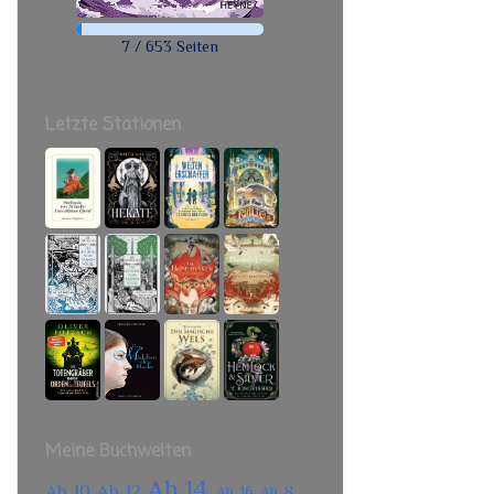
7 / 653 Seiten
Letzte Stationen
Meine Buchwelten
Ab 14
Ab 10
Ab 12
Ab 16
Ab 8