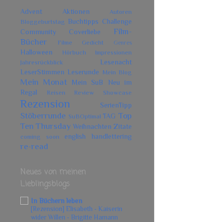
Advent
Aktionen
Autoren
Buchtipps
Challenge
Bloggeburtstag
Film-
Community
Coverliebe
Bücher
Filme
Gedicht
Genres
Halloween
Hörbuch
Impressionen
Lesenacht
Jahresrückblick
LeserStimmen
Leserunde
Mein Blog
Mein Monat
Mein SuB
Neu im
Regal
Reisen
Review Showcase
Rezension
SerienTipp
Stöberrunde
Top
TAG
SuBOptimal
Ten Thursday
Weihnachten
Zitate
english
handlettering
coming soon
re-read
Neues von meinen
Lieblingsblogs
In Büchern leben
[Rezension] Elisabeth - Kaiserin
wider Willen - Brigitte Hamann