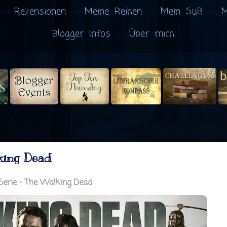
Rezensionen
Meine Reihen
Mein SuB
M
Blogger Infos
Über mich
king Dead
Serie - The Walking Dead