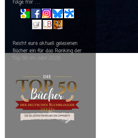
Folge mir . . .
Reicht eure aktuell gelesenen
Bücher ein für das Ranking der
Top 50 im Jahr 2026