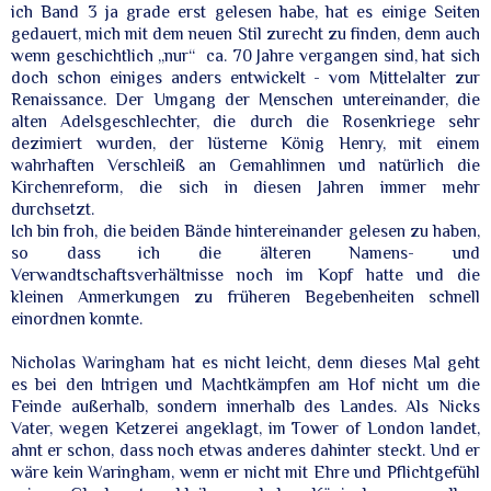
ich Band 3 ja grade erst gelesen habe, hat es einige Seiten
gedauert, mich mit dem neuen Stil zurecht zu finden, denn auch
wenn geschichtlich „nur“
ca. 70 Jahre vergangen sind, hat sich
doch schon einiges anders entwickelt - vom Mittelalter zur
Renaissance. Der Umgang der Menschen untereinander, die
alten Adelsgeschlechter, die durch die Rosenkriege sehr
dezimiert wurden, der lüsterne König Henry, mit einem
wahrhaften Verschleiß an Gemahlinnen und natürlich die
Kirchenreform, die sich in diesen Jahren immer mehr
durchsetzt.
Ich bin froh, die beiden Bände hintereinander gelesen zu haben,
so dass ich die älteren Namens- und
Verwandtschaftsverhältnisse noch im Kopf hatte und die
kleinen Anmerkungen zu früheren Begebenheiten schnell
einordnen konnte.
Nicholas Waringham hat es nicht leicht, denn dieses Mal geht
es bei den Intrigen und Machtkämpfen am Hof nicht um die
Feinde außerhalb, sondern innerhalb des Landes. Als Nicks
Vater, wegen Ketzerei angeklagt, im Tower of London landet,
ahnt er schon, dass noch etwas anderes dahinter steckt. Und er
wäre kein Waringham, wenn er nicht mit Ehre und Pflichtgefühl