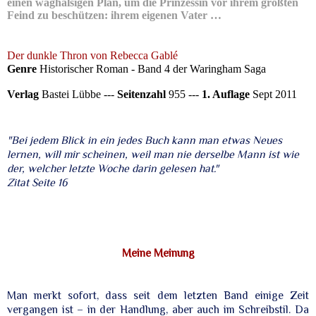
einen waghalsigen Plan, um die Prinzessin vor ihrem größten
Feind zu beschützen: ihrem eigenen Vater …
Der dunkle Thron von Rebecca Gablé
Genre
Historischer Roman - B
and 4 der Waringham Saga
Verlag
Bastei Lübbe ---
Seitenzahl
955 ---
1. Auflage
Sept 2011
"Bei jedem Blick in ein jedes Buch kann man etwas Neues
lernen, will mir scheinen, weil man nie derselbe Mann ist wie
der, welcher letzte Woche darin gelesen hat."
Zitat Seite 16
Meine Meinung
Man merkt sofort, dass seit dem letzten Band einige Zeit
vergangen ist – in der Handlung, aber auch im Schreibstil. Da