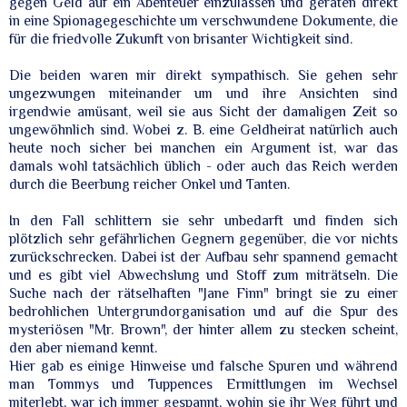
gegen Geld auf ein Abenteuer einzulassen und geraten direkt
in eine Spionagegeschichte um verschwundene Dokumente, die
für die friedvolle Zukunft von brisanter Wichtigkeit sind.
Die beiden waren mir direkt sympathisch. Sie gehen sehr
ungezwungen miteinander um und ihre Ansichten sind
irgendwie amüsant, weil sie aus Sicht der damaligen Zeit so
ungewöhnlich sind. Wobei z. B. eine Geldheirat natürlich auch
heute noch sicher bei manchen ein Argument ist, war das
damals wohl tatsächlich üblich - oder auch das Reich werden
durch die Beerbung reicher Onkel und Tanten.
In den Fall schlittern sie sehr unbedarft und finden sich
plötzlich sehr gefährlichen Gegnern gegenüber, die vor nichts
zurückschrecken. Dabei ist der Aufbau sehr spannend gemacht
und es gibt viel Abwechslung und Stoff zum miträtseln. Die
Suche nach der rätselhaften "Jane Finn" bringt sie zu einer
bedrohlichen Untergrundorganisation und auf die Spur des
mysteriösen "Mr. Brown", der hinter allem zu stecken scheint,
den aber niemand kennt.
Hier gab es einige Hinweise und falsche Spuren und während
man Tommys und Tuppences Ermittlungen im Wechsel
miterlebt, war ich immer gespannt, wohin sie ihr Weg führt und